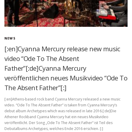
NEWS
[:en]Cyanna Mercury release new music
video “Ode To The Absent
Father”[:de]Cyanna Mercury
veröffentlichen neues Musikvideo “Ode To
The Absent Father”[:]
[:en]Athens-based rock band Cyanna Mercury released a new music
video. “Ode To The Absent Father” is taken from Cyanna Mercury’s
debut album Archetypes which was released in late 2016.[:de]Die
Athener Rockband Cyanna Mercury hat ein neues Musikvideo
veröffentlicht. Der Song „Ode To The Absent Father“ ist Teil des
Debutalbums Archetypes, welches Ende 2016 erschien. [:]