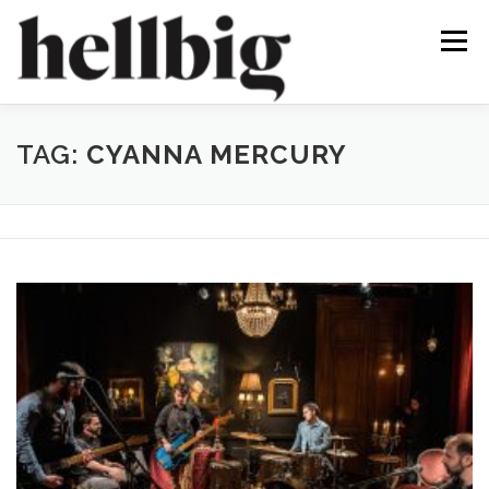
Skip
to
Menu
content
HOME
CONTACT
TAG:
CYANNA MERCURY